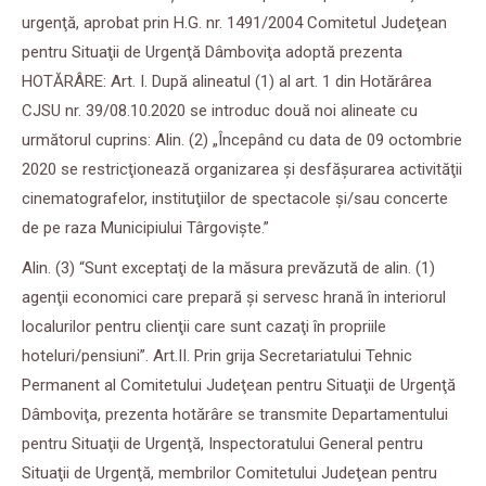
urgenţă, aprobat prin H.G. nr. 1491/2004 Comitetul Judeţean
pentru Situaţii de Urgenţă Dâmboviţa adoptă prezenta
HOTĂRÂRE: Art. I. După alineatul (1) al art. 1 din Hotărârea
CJSU nr. 39/08.10.2020 se introduc două noi alineate cu
următorul cuprins: Alin. (2) „Începând cu data de 09 octombrie
2020 se restricţionează organizarea şi desfăşurarea activităţii
cinematografelor, instituţiilor de spectacole şi/sau concerte
de pe raza Municipiului Târgovişte.”
Alin. (3) “Sunt exceptaţi de la măsura prevăzută de alin. (1)
agenţii economici care prepară şi servesc hrană în interiorul
localurilor pentru clienţii care sunt cazaţi în propriile
hoteluri/pensiuni”. Art.II. Prin grija Secretariatului Tehnic
Permanent al Comitetului Judeţean pentru Situaţii de Urgenţă
Dâmboviţa, prezenta hotărâre se transmite Departamentului
pentru Situaţii de Urgenţă, Inspectoratului General pentru
Situaţii de Urgenţă, membrilor Comitetului Judeţean pentru