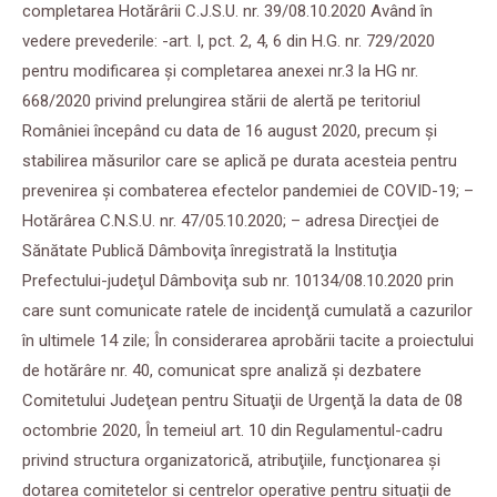
completarea Hotărârii C.J.S.U. nr. 39/08.10.2020 Având în
vedere prevederile: -art. I, pct. 2, 4, 6 din H.G. nr. 729/2020
pentru modificarea şi completarea anexei nr.3 la HG nr.
668/2020 privind prelungirea stării de alertă pe teritoriul
României începând cu data de 16 august 2020, precum şi
stabilirea măsurilor care se aplică pe durata acesteia pentru
prevenirea şi combaterea efectelor pandemiei de COVID-19; –
Hotărârea C.N.S.U. nr. 47/05.10.2020; – adresa Direcţiei de
Sănătate Publică Dâmboviţa înregistrată la Instituţia
Prefectului-judeţul Dâmboviţa sub nr. 10134/08.10.2020 prin
care sunt comunicate ratele de incidenţă cumulată a cazurilor
în ultimele 14 zile; În considerarea aprobării tacite a proiectului
de hotărâre nr. 40, comunicat spre analiză şi dezbatere
Comitetului Judeţean pentru Situaţii de Urgenţă la data de 08
octombrie 2020, În temeiul art. 10 din Regulamentul-cadru
privind structura organizatorică, atribuţiile, funcţionarea şi
dotarea comitetelor şi centrelor operative pentru situaţii de