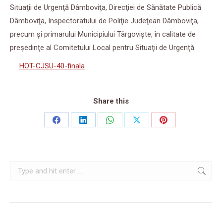
Situaţii de Urgenţă Dâmboviţa, Direcţiei de Sănătate Publică
Dâmboviţa, Inspectoratului de Poliţie Judeţean Dâmboviţa,
precum şi primarului Municipiului Târgovişte, în calitate de
preşedinţe al Comitetului Local pentru Situaţii de Urgenţă.
HOT-CJSU-40-finala
Share this
Share
Share
Share
Share
Share
on
on
on
on
on
Facebook
LinkedIn
WhatsApp
X
Pinterest
Search: