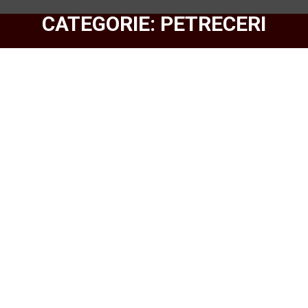
CATEGORIE: PETRECERI
Petrecere 8 Martie 2020
Restaurant Hotel Dâmboviţa vă invită să petreceţi
zilele de 6, 7 și 8 Martie, începând cu ora 18:00, într-un
cadru elegant, plăcut, cu muzică de calitate. APERITIV
Burek cu carne Trandafir de roșie cu salată de vinete
Franjuri de pui crocanți în fulgi de porumb Duo
cașcaval și strugure Raffaello din brânză și roșii
cherry…